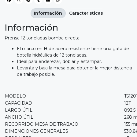
Información
Caracteristicas
Información
Prensa 12 toneladas bomba directa.
El marco en H de acero resistente tiene una gata de
botella hidráulica de 12 toneladas.
Ideal para enderezar, doblar y estampar.
Levanta y baja la mesa para obtener la mejor distancia
de trabajo posible.
MODELO
T5120
CAPACIDAD
12T
LARGO ÚTIL
892.5
ANCHO ÚTIL
268 
RECORRIDO MESA DE TRABAJO
155 
DIMENCIONES GENERALES
530.8