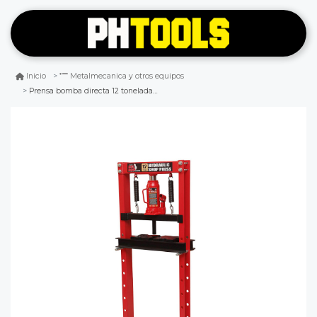
Inicio
Metalmecanica y otros equipos
Prensa bomba directa 12 toneladas t51201/ty12003