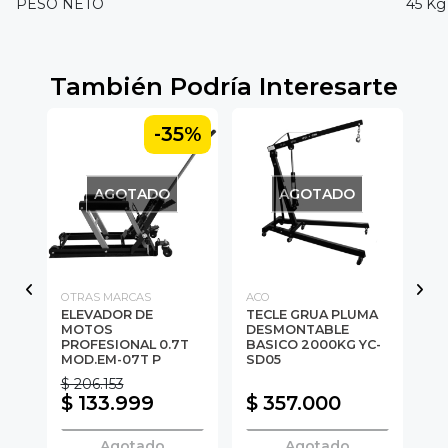
PESO NETO
45 Kg
También Podría Interesarte
5%
-35%
AGOTADO
AGOTADO
OTRAS MARCAS
ACO
TO
ELEVADOR DE
TECLE GRUA PLUMA
TE
E-
MOTOS
DESMONTABLE
Kg
PROFESIONAL 0.7T
BASICO 2000KG YC-
TR
MOD.EM-07T P
SD05
$ 206.153
$ 133.999
$ 357.000
$
Agotado
Agotado