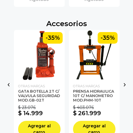
Accesorios
5%
-35%
-35%
OTRAS MARCAS
OTRAS MARCAS
OT
GATA BOTELLA 2T C/
PRENSA HIDRAULICA
PR
VALVULA SEGURIDAD
10T C/ MANOMETRO
20
MOD.GB-02T
MOD.PHM-10T
P
$ 23.076
$ 403.076
$ 
$ 14.999
$ 261.999
$
Agregar al
Agregar al
carro
carro