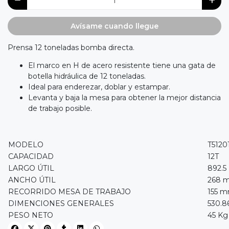
Avísame cuando llegue
Prensa 12 toneladas bomba directa.
El marco en H de acero resistente tiene una gata de
botella hidráulica de 12 toneladas.
Ideal para enderezar, doblar y estampar.
Levanta y baja la mesa para obtener la mejor distancia
de trabajo posible.
MODELO
T5120
CAPACIDAD
12T
LARGO ÚTIL
892.5
ANCHO ÚTIL
268 
RECORRIDO MESA DE TRABAJO
155 
DIMENCIONES GENERALES
530.8
PESO NETO
45 Kg