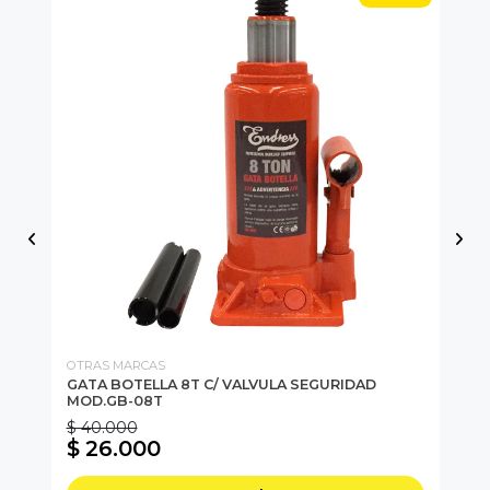
OTRAS MARCAS
OT
GATA BOTELLA 8T C/ VALVULA SEGURIDAD
GA
MOD.GB-08T
$ 40.000
$ 
$ 26.000
$