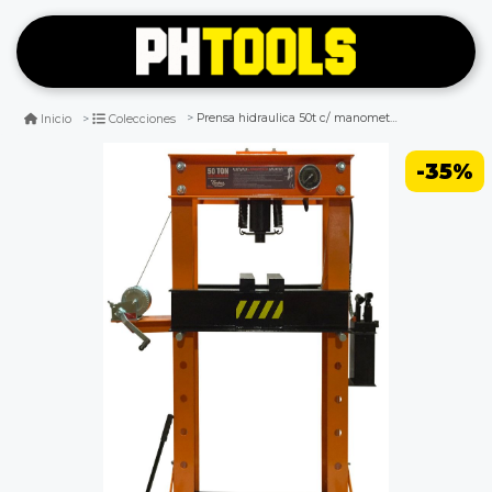
Prensa hidraulica 50t c/ manometro phm-50t
Inicio
Colecciones
-35%