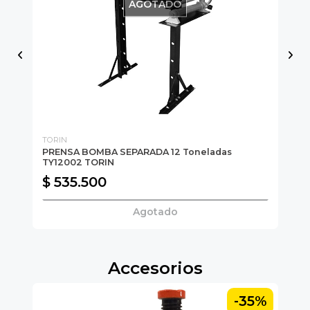
AGOTADO
TORIN
ME
PRENSA BOMBA SEPARADA 12 Toneladas
PR
TY12002 TORIN
$ 
$ 535.500
$
Agotado
Accesorios
-35%