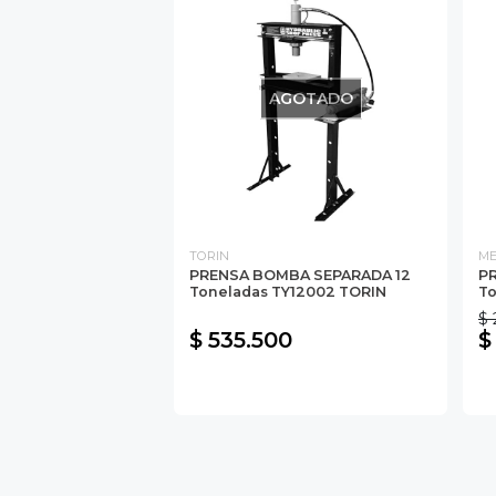
AGOTADO
TORIN
M
PRENSA BOMBA SEPARADA 12
PR
Toneladas TY12002 TORIN
T
$ 
$ 535.500
$