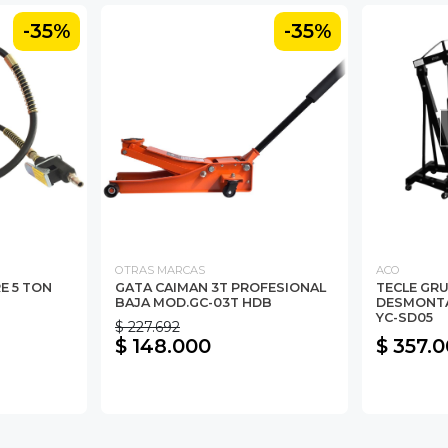
-35%
-35%
OTRAS MARCAS
ACO
E 5 TON
GATA CAIMAN 3T PROFESIONAL
TECLE GR
BAJA MOD.GC-03T HDB
DESMONTA
YC-SD05
$ 227.692
$ 148.000
$ 357.