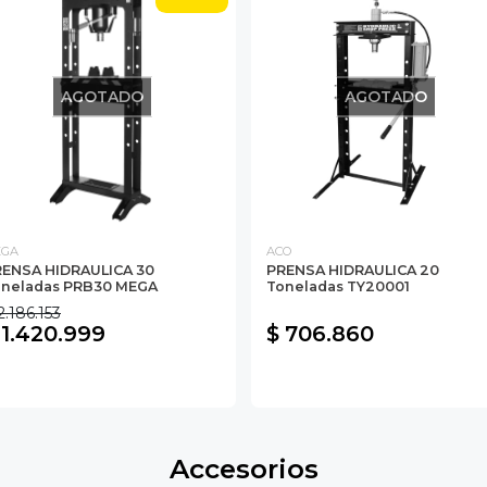
AGOTADO
AGOTADO
EGA
ACO
ENSA HIDRAULICA 30
PRENSA HIDRAULICA 20
oneladas PRB30 MEGA
Toneladas TY20001
2.186.153
 1.420.999
$ 706.860
Accesorios