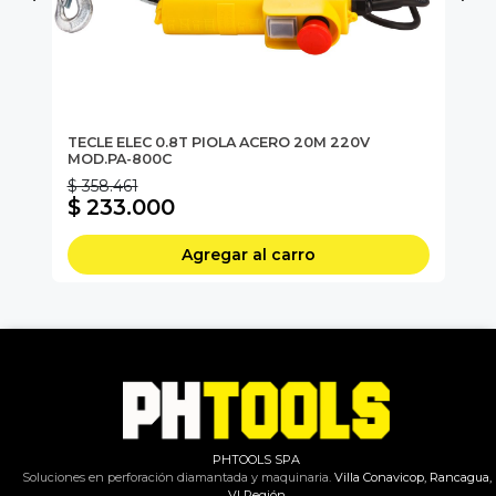
OT
22A
TECLE ELEC 0.8T PIOLA ACERO 20M 220V
CA
MOD.PA-800C
MO
$ 358.461
$ 
$ 233.000
$
Agregar al carro
PHTOOLS SPA
Soluciones en perforación diamantada y maquinaria.
Villa Conavicop, Rancagua,
VI Región