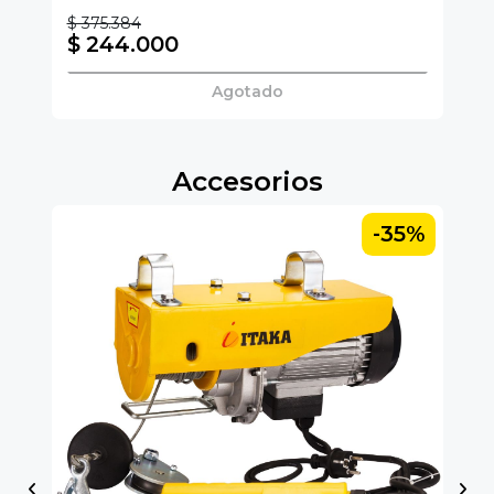
$ 375.384
$ 
$ 244.000
$
Agotado
Accesorios
5%
-35%