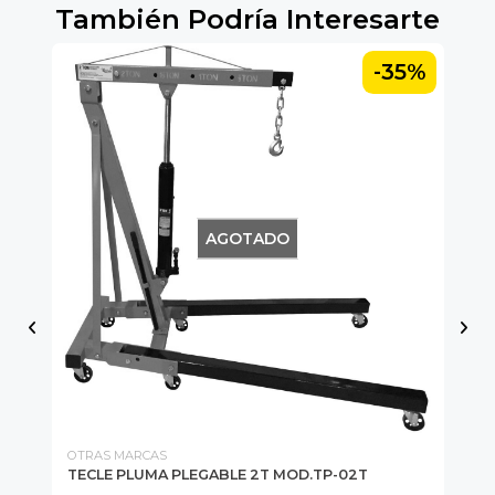
También Podría Interesarte
-35%
AGOTADO
OTRAS MARCAS
OT
TECLE PLUMA PLEGABLE 2T MOD.TP-02T
TE
10