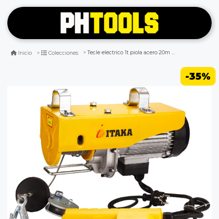
Tecle electrico 1t piola acero 20m 220v pa-1000c
Inicio
Colecciones
-35%