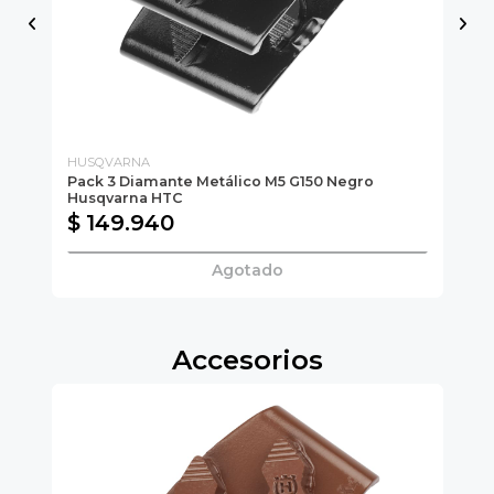
HUSQVARNA
HU
Pack 3 Diamante Metálico M5 G150 Negro
Pa
Husqvarna HTC
Hu
$ 149.940
$
Agotado
Accesorios