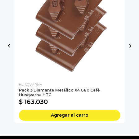
HUSQVARNA
HU
Pack 3 Diamante Metálico X4 G80 Café
Pa
Husqvarna HTC
H
$ 163.030
$
Agregar al carro