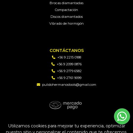
Brocas diamantadas
Compactación
Discos diamantados
Vibrado de hormigón
CONTÁCTANOS
+56 9 2215 0188
+56 9 2099 0876
+56 9 2179 6582
+56 9 2761 9099
pulidohermanostools@gmail.com
PH TOOLS | Soluciones en perforacion diamantada y
Utilizamos cookies para mejorar tu experiencia, optimizar
maquinaria © 2026
nuestro sitio y personalizar el contenido que te ofrecemos.