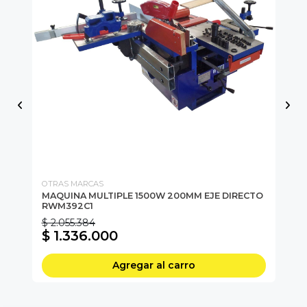
OTRAS MARCAS
OT
MAQUINA MULTIPLE 1500W 200MM EJE DIRECTO
MA
RWM392C1
IN
$ 2.055.384
$ 
$ 1.336.000
$
Agregar al carro