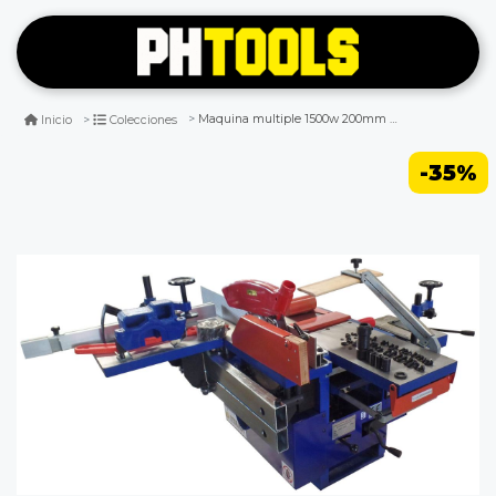
Maquina multiple 1500w 200mm eje directo rwm392c1
Inicio
Colecciones
-35%