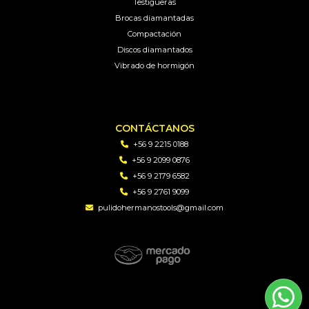
Testigueras
Brocas diamantadas
Compactación
Discos diamantados
Vibrado de hormigón
CONTÁCTANOS
+56 9 2215 0188
+56 9 2099 0876
+56 9 2179 6582
+56 9 2761 9099
pulidohermanostools@gmail.com
PH TOOLS | Soluciones en perforacion diamantada y