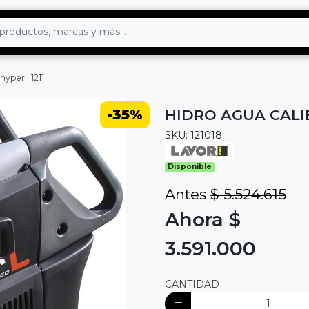
yper l 1211
-35%
HIDRO AGUA CALIE
SKU: 121018
Disponible
Antes
$ 5.524.615
Ahora $
3.591.000
CANTIDAD