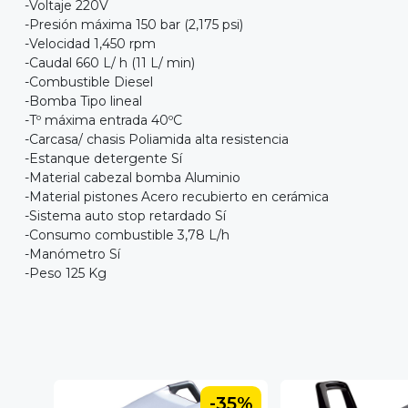
-Voltaje 220V
-Presión máxima 150 bar (2,175 psi)
-Velocidad 1,450 rpm
-Caudal 660 L/ h (11 L/ min)
-Combustible Diesel
-Bomba Tipo lineal
-Tº máxima entrada 40ºC
-Carcasa/ chasis Poliamida alta resistencia
-Estanque detergente Sí
-Material cabezal bomba Aluminio
-Material pistones Acero recubierto en cerámica
-Sistema auto stop retardado Sí
-Consumo combustible 3,78 L/h
-Manómetro Sí
-Peso 125 Kg
35%
-35%