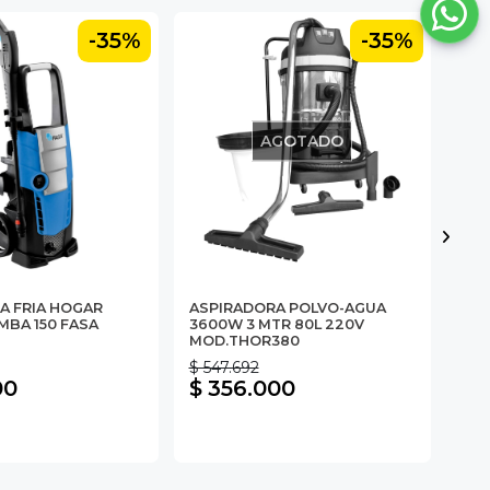
-35%
-35%
AGOTADO
LAV
A FRIA HOGAR
ASPIRADORA POLVO-AGUA
PUL
MBA 150 FASA
3600W 3 MTR 80L 220V
BAT
MOD.THOR380
$ 547.692
$ 5
00
$ 356.000
$ 