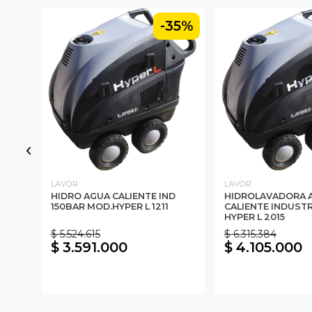
35%
-35%
LAVOR
LAVOR
ON
HIDRO AGUA CALIENTE IND
HIDROLAVADORA 
150BAR MOD.HYPER L 1211
CALIENTE INDUST
HYPER L 2015
$ 5.524.615
$ 6.315.384
$ 3.591.000
$ 4.105.000