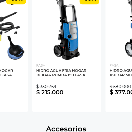
FASA
FASA
 HOGAR
HIDRO AGUA FRIA HOGAR
HIDRO AGUA
 FASA
160BAR RUMBA 150 FASA
160BAR MO
$ 330.769
$ 580.000
$ 215.000
$ 377.0
Accesorios