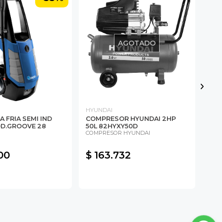
AGOTADO
HYUNDAI
FAS
 FRIA SEMI IND
COMPRESOR HYUNDAI 2HP
HID
D.GROOVE 28
50L 82HYXY50D
SEM
COMPRESOR HYUNDAI
MOD
$ 3
00
$ 163.732
$ 