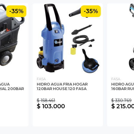
-35%
-35%
FASA
FASA
AGUA
HIDRO AGUA FRIA HOGAR
HIDRO AGU
RIAL 200BAR
120BAR HOUSE 120 FASA
160BAR RU
$ 158.461
$ 330.769
$ 103.000
$ 215.0