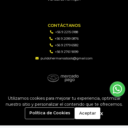
CONTÁCTANOS
+56 9 2215 0188
+56 9 2099 0876
+56 9 2179 6582
+56 9 2761 9099
pulidohermanostools@gmail.com
PH TOOLS | Soluciones en perforacion diamantada y
Utilizamos cookies para mejorar tu experiencia, optimizar
maquinaria © 2026
nuestro sitio y personalizar el contenido que te ofrecemos.
Creado por
Bsale
0
x
Política de Cookies
Aceptar
Inicio
Carrito
Buscar
Menú