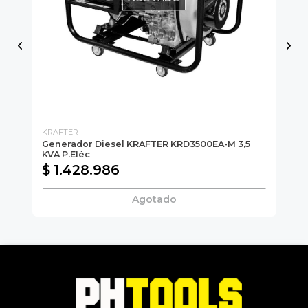
KRAFTER
KO
VA
Generador Diesel KRAFTER KRD3500EA-M 3,5
Ge
KVA P.Eléc
$ 1.428.986
$
Agotado