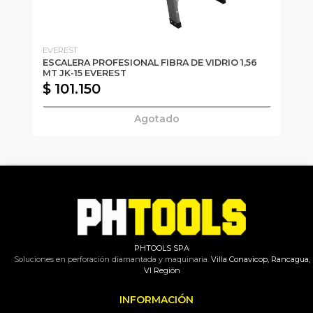
EVEREST
GL
ESCALERA PROFESIONAL FIBRA DE VIDRIO 1,56
ES
MT JK-15 EVEREST
ES
$ 101.150
$
Agotado
PHTOOLS SPA
Soluciones en perforación diamantada y maquinaria.
Villa Conavicop, Rancagua,
VI Región
INFORMACIÓN