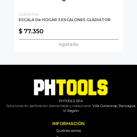
GLADIATOR
EV
ESCALA De HOGAR 3 ESCALONES GLADIATOR
ES
MT
$ 77.350
$ 
Agotado
PHTOOLS SPA
Soluciones en perforación diamantada y maquinaria.
Villa Conavicop, Rancagua,
VI Región
INFORMACIÓN
Quiénes somos