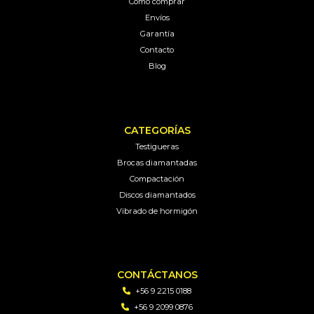
Como comprar
Envíos
Garantía
Contacto
Blog
CATEGORÍAS
Testigueras
Brocas diamantadas
Compactación
Discos diamantados
Vibrado de hormigón
CONTÁCTANOS
+56 9 2215 0188
+56 9 2099 0876