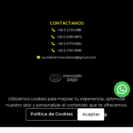
CONTÁCTANOS
+56 9 2215 0188
+56 9 2099 0876
+56 9 2179 6582
+56 9 2761 9099
pulidohermanostools@gmail.com
PH TOOLS | Soluciones en perforacion diamantada y
Utilizamos cookies para mejorar tu experiencia, optimizar
maquinaria © 2026
nuestro sitio y personalizar el contenido que te ofrecemos.
Creado por
Bsale
0
x
Política de Cookies
Aceptar
Inicio
Carrito
Buscar
Menú