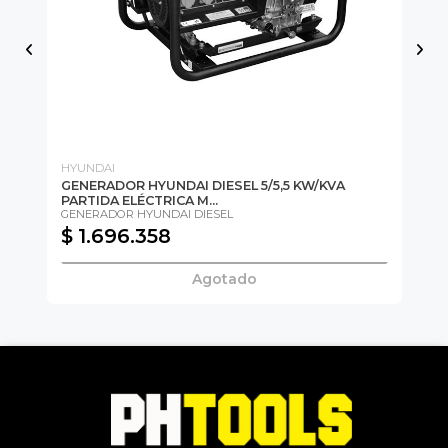
HYUNDAI
HY
GENERADOR HYUNDAI DIESEL 5/5,5 KW/KVA
GE
PARTIDA ELÉCTRICA M...
PA
GENERADOR HYUNDAI DIESEL
GE
$ 1.696.358
$
Agotado