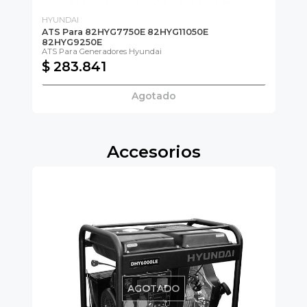
HYUNDAI
PO
ATS Para 82HYG7750E 82HYG11050E
AT
82HYG9250E
ATS Para Generadores Hyundai
$ 283.841
$
Agotado
Accesorios
AGOTADO