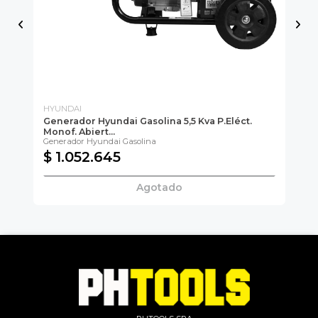
HYUNDAI
HY
Generador Hyundai Gasolina 5,5 Kva P.eléct.
Ge
Monof. Abiert...
Mo
Generador Hyundai Gasolina
Gen
$ 1.052.645
$
Agotado