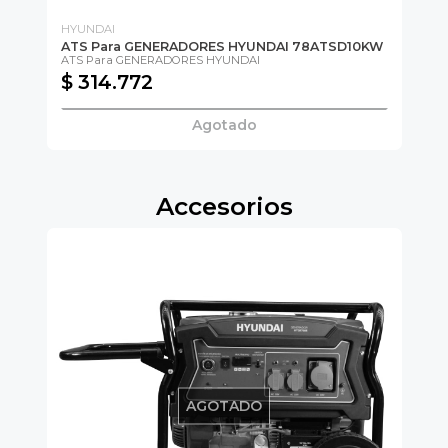
HYUNDAI
PO
ATS Para GENERADORES HYUNDAI 78ATSD10KW
AT
ATS Para GENERADORES HYUNDAI
$ 314.772
$
Agotado
Accesorios
AGOTADO