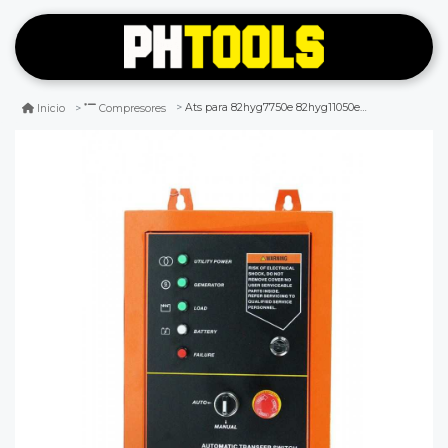
Ats para 82hyg7750e 82hyg11050e 82hyg9250e
Inicio
Compresores