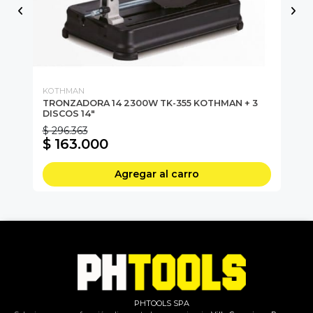
KOTHMAN
WE
TRONZADORA 14 2300W TK-355 KOTHMAN + 3
TR
DISCOS 14"
W
$ 296.363
$ 
$ 163.000
$
Agregar al carro
PHTOOLS SPA