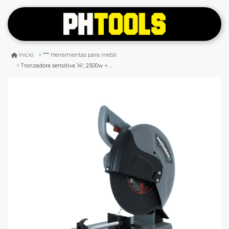
Inicio
Herramientas para metal
Tronzadora sensitiva 14'; 2500w + 3 discos cs814/4 gladiator