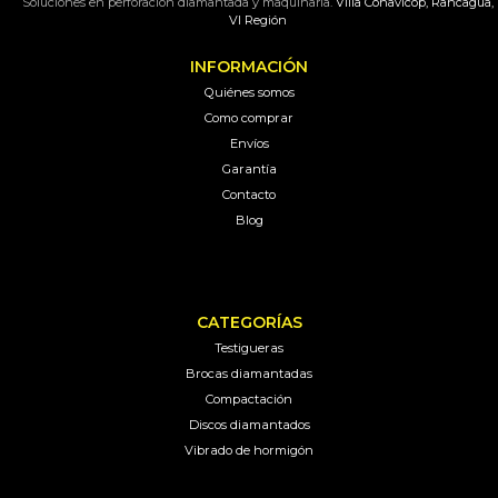
Soluciones en perforación diamantada y maquinaria.
Villa Conavicop, Rancagua,
VI Región
INFORMACIÓN
Quiénes somos
Como comprar
Envíos
Garantía
Contacto
Blog
CATEGORÍAS
Testigueras
Brocas diamantadas
Compactación
Discos diamantados
Vibrado de hormigón