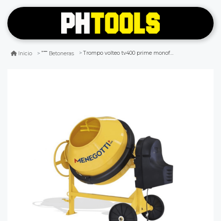
Trompo volteo tv400 prime monofasico menegotti
Inicio
Betoneras