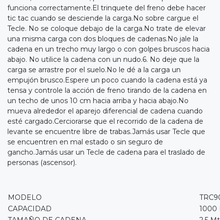
funciona correctamente.El trinquete del freno debe hacer
tic tac cuando se desciende la carga.No sobre cargue el
Tecle. No se coloque debajo de la carga.No trate de elevar
una misma carga con dos bloques de cadenas.No jale la
cadena en un trecho muy largo o con golpes bruscos hacia
abajo. No utilice la cadena con un nudo.6. No deje que la
carga se arrastre por el suelo.No le dé a la carga un
empujón brusco.Espere un poco cuando la cadena está ya
tensa y controle la acción de freno tirando de la cadena en
un techo de unos 10 cm hacia arriba y hacia abajo.No
mueva alrededor el aparejo diferencial de cadena cuando
esté cargado.Cerciorarse que el recorrido de la cadena de
levante se encuentre libre de trabas.Jamás usar Tecle que
se encuentren en mal estado o sin seguro de
gancho.Jamás usar un Tecle de cadena para el traslado de
personas (ascensor).
MODELO
TRC9
CAPACIDAD
1000
TAMAÑO DE CADENA
2,5 Mt