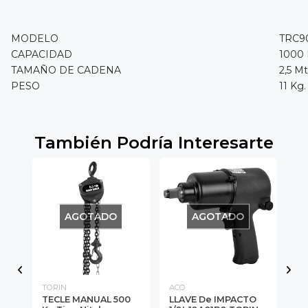
MODELO
TRC9
CAPACIDAD
1000
TAMAÑO DE CADENA
2,5 Mt
PESO
11 Kg.
También Podría Interesarte
AGOTADO
AGOTADO
TORIN
ACO
AC
O
TECLE MANUAL 500
LLAVE De IMPACTO
LL