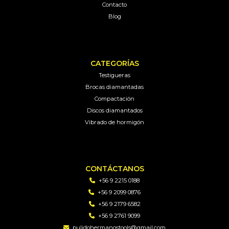
Contacto
Blog
CATEGORÍAS
Testigueras
Brocas diamantadas
Compactación
Discos diamantados
Vibrado de hormigón
CONTÁCTANOS
+56 9 2215 0188
+56 9 2099 0876
+56 9 2179 6582
+56 9 2761 9099
pulidohermanostools@gmail.com