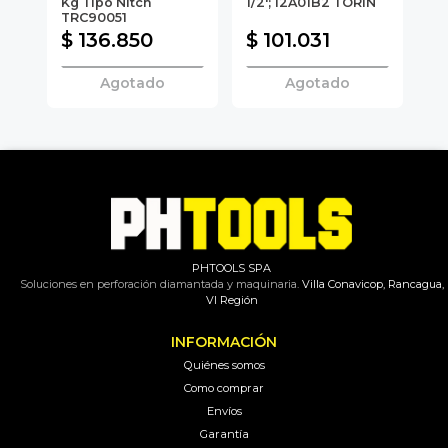
Kg Tipo Nitch
1/2'; 12A01B2 TORIN
3/
TRC90051
$ 136.850
$ 101.031
$
Agotado
Agotado
PHTOOLS SPA
Soluciones en perforación diamantada y maquinaria.
Villa Conavicop, Rancagua,
VI Región
INFORMACIÓN
Quiénes somos
Como comprar
Envíos
Garantía