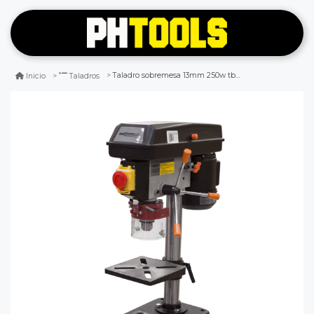
Taladro sobremesa 13mm 250w tb713/1/220/50 gladiator
Inicio
Taladros