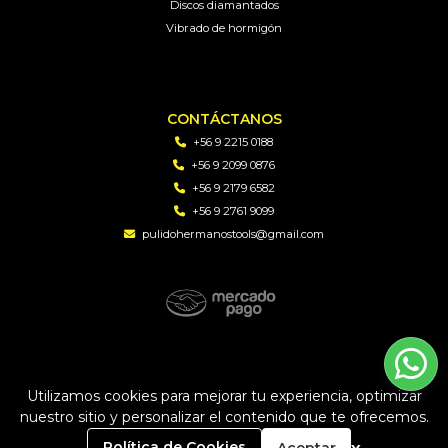
Discos diamantados
Vibrado de hormigón
CONTÁCTANOS
+56 9 2215 0188
+56 9 2099 0876
+56 9 2179 6582
+56 9 2761 9099
pulidohermanostools@gmail.com
PH TOOLS | Soluciones en perforacion diamantada y
maquinaria © 2026
Utilizamos cookies para mejorar tu experiencia, optimizar
Creado por
Bsale
nuestro sitio y personalizar el contenido que te ofrecemos.
0
Política de Cookies