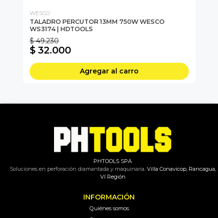
WESCO
WE
TALADRO PERCUTOR 13MM 750W WESCO
TA
WS3174 | HDTOOLS
W
$ 49.230
$ 
$ 32.000
$
Agregar al carro
PHTOOLS SPA
Soluciones en perforación diamantada y maquinaria.
Villa Conavicop, Rancagua,
VI Región
INFORMACIÓN
Quiénes somos