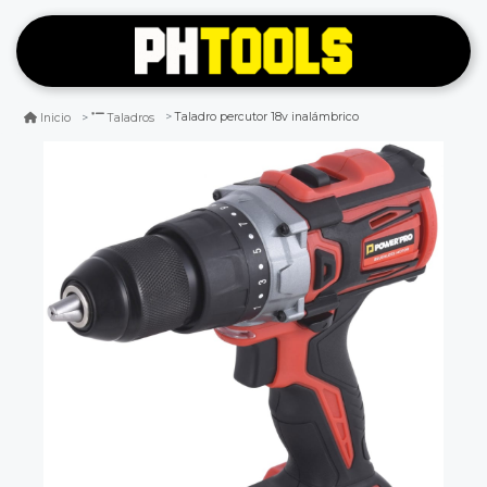
Taladro percutor 18v inalámbrico
Inicio
Taladros