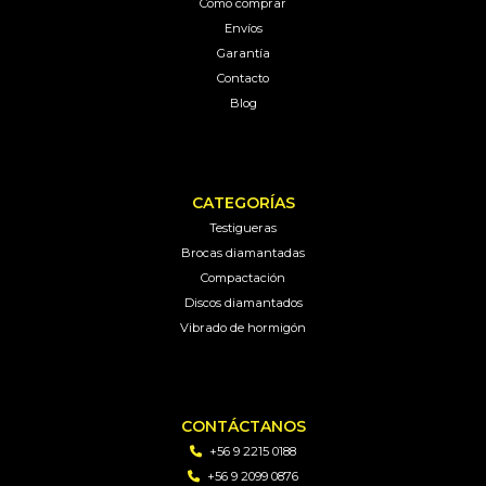
Como comprar
Envíos
Garantía
Contacto
Blog
CATEGORÍAS
Testigueras
Brocas diamantadas
Compactación
Discos diamantados
Vibrado de hormigón
CONTÁCTANOS
+56 9 2215 0188
+56 9 2099 0876