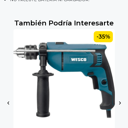
También Podría Interesarte
5%
-35%