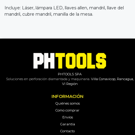
Incluye: Láser, lámpara LED, llaves allen, mandril, llave del
mandril, cubre mandril, manilla de la mesa.
PHTOOLS SPA
Soluciones en perforación diamantada y maquinaria.
Villa Conavicop, Rancagua,
VI Región
INFORMACIÓN
Quiénes somos
Como comprar
Envíos
Garantía
Contacto