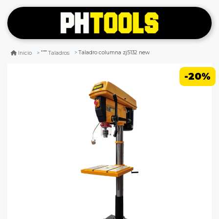
Taladro columna zj5132 new
Inicio
Taladros
-20%