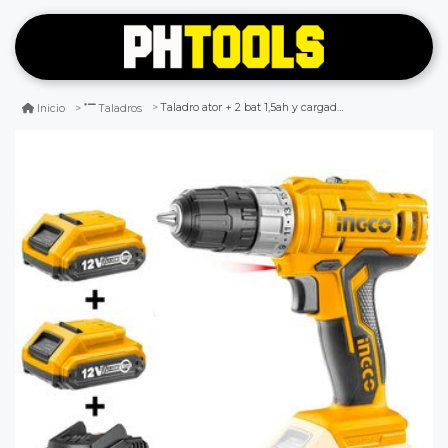
Taladro ator + 2 bat 1,5ah y cargador normal 12v/10mm ingco cdli1222
Inicio
Taladros