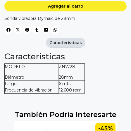
Agregar al carro
Sonda vibradora Dymaic de 28mm
Caracteristicas
Caracteristicas
MODELO
ZNW28
Diámetro
28mm
Largo
6 mts
Frecuencia de vibración
12.600 rpm
También Podría Interesarte
5%
-45%