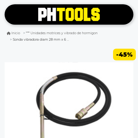
Inicio
Unidades motrices y vibrado de hormigon
Sonda vibradora diam 28 mm x 6 mt dynamic
-45%