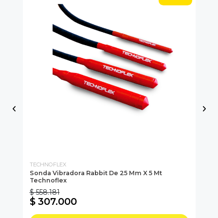
TECHNOFLEX
DY
V-
Sonda Vibradora Rabbit De 25 Mm X 5 Mt
So
Technoflex
$ 558.181
$ 
$ 307.000
$