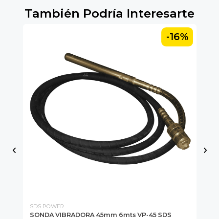
También Podría Interesarte
-16%
SDS POWER
HD
SONDA VIBRADORA 45mm 6mts VP-45 SDS
SO