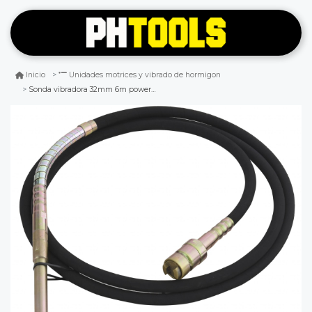
Inicio
Unidades motrices y vibrado de hormigon
Sonda vibradora 32mm 6m power pro