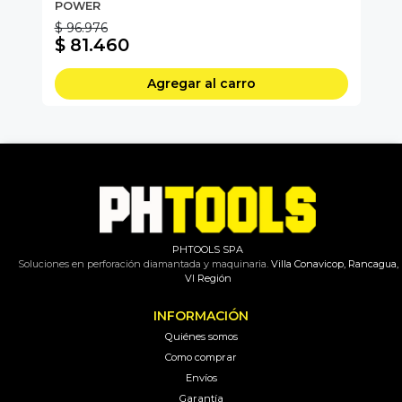
POWER
$ 96.976
$ 
$ 81.460
$
Agregar al carro
PHTOOLS SPA
Soluciones en perforación diamantada y maquinaria.
Villa Conavicop, Rancagua,
VI Región
INFORMACIÓN
Quiénes somos
Como comprar
Envíos
Garantía