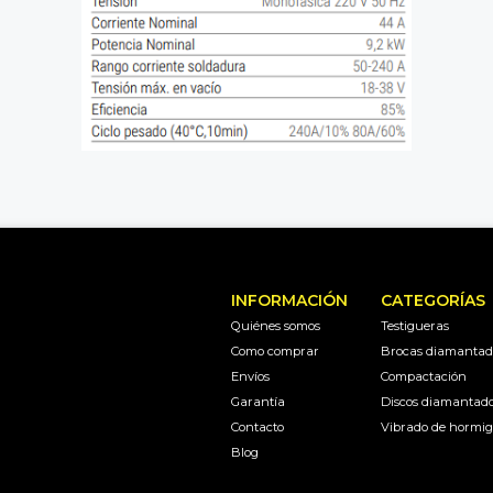
INFORMACIÓN
CATEGORÍAS
Quiénes somos
Testigueras
Como comprar
Brocas diamantad
Envíos
Compactación
Garantía
Discos diamantad
Contacto
Vibrado de hormi
Blog