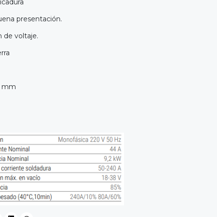
picadura
buena presentación.
n de voltaje.
erra
07 mm