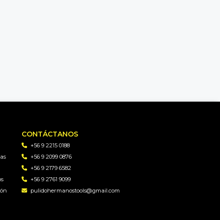
CONTÁCTANOS
+56 9 2215 0188
as
+56 9 2099 0876
+56 9 2179 6582
os
+56 9 2761 9099
gón
pulidohermanostools@gmail.com