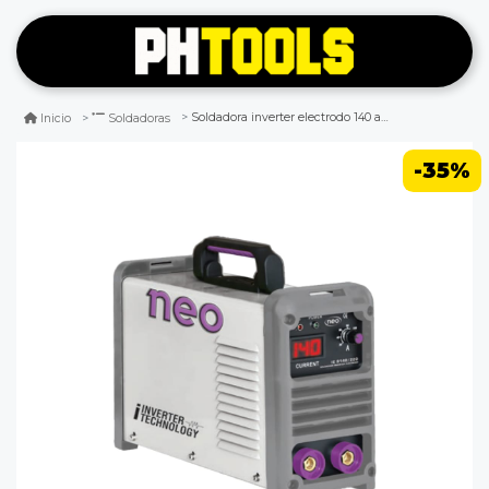
Soldadora inverter electrodo 140 amp ie 9140/220m neo
Inicio
Soldadoras
-35%