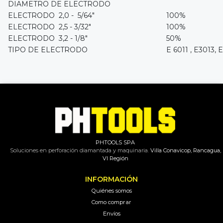
DIAMETRO DE ELECTRODO
ELECTRODO 2,0 - 5/64"
100%
ELECTRODO 2,5 - 3/32"
100%
ELECTRODO 3,2 - 1/8"
50%
TIPO DE ELECTRODO
E 6011 , E3013, 
PHTOOLS SPA
Soluciones en perforación diamantada y maquinaria.
Villa Conavicop, Rancagua,
VI Región
INFORMACIÓN
Quiénes somos
Como comprar
Envíos