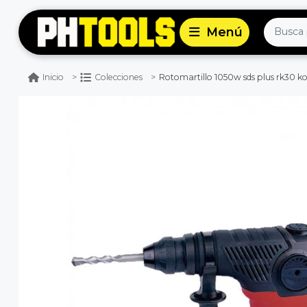
Rotomartillo 1050w sds plus rk30 
Inicio
Colecciones