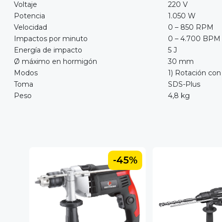
Voltaje
220 V
Potencia
1.050 W
Velocidad
0 – 850 RPM
Impactos por minuto
0 – 4.700 BPM
Energía de impacto
5 J
Ø máximo en hormigón
30 mm
Modos
1) Rotación con
Toma
SDS-Plus
Peso
4,8 kg
45%
-45%