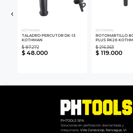
KOTHMAN
KOTHMAN
TALADRO PERCUTOR DK-13
ROTOMARTILLO 8
KOTHMAN
PLUS RK26 KOTH
$ 87.272
$ 216.363
$ 48.000
$ 119.000
PHTOOLS SPA
Soluciones en perforación diamantada y
maquinaria.
Villa Conavicop, Rancagua, VI