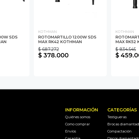
KOTHMAN
KOTHMAN
00W SDS
ROTOMARTILLO 1200W SDS
ROTOMARTI
MAN
MAX RK42 KOTHMAN
MAX RK52
$ 687.272
$ 834.545
$ 378.000
$ 459.
INFORMACIÓN
CATEGORÍAS
Quiénes somos
Testigueras
Como comprar
Brocas diamantad
Envíos
Compactación
Garantía
Discos diamantad