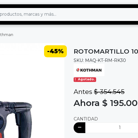
kothman
-45%
ROTOMARTILLO 1
SKU: MAQ-KT-RM-RK30
Agotado.
Antes
$ 354.545
Ahora $ 195.0
CANTIDAD