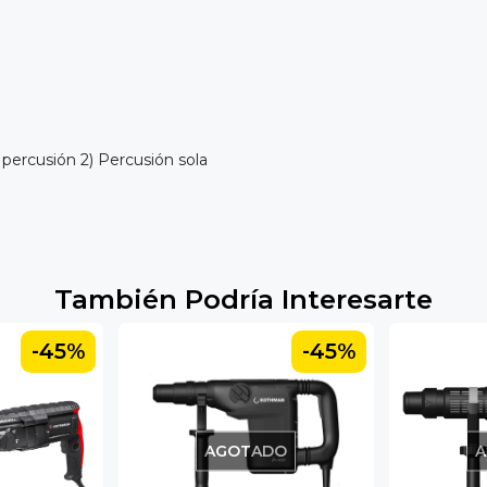
 percusión 2) Percusión sola
También Podría Interesarte
-45%
-45%
AGOTADO
A