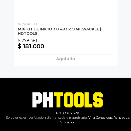
MILWAUKEE
MA
n
M18 KIT DE INICIO 3.0 4831-59 MILWAUKEE |
Re
HDTOOLS
U
$ 278.461
$ 181.000
$
Agotado
PHTOOLS SPA
Soluciones en perforación diamantada y maquinaria.
Villa Conavicop, Rancagua,
VI Región