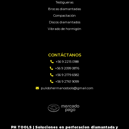
Testigueras
Brocas diamantadas
Compactación
Discos diamantados
Vibrado de hormigón
CONTÁCTANOS
+56 9 2215 0188
+56 9 2099 0876
+56 9 2179 6582
+56 9 2761 9099
pulidohermanostools@gmail.com
PH TOOLS | Soluciones en perforacion diamantada y