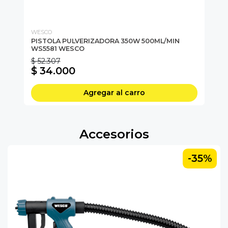
WESCO
FO
PISTOLA PULVERIZADORA 350W 500ML/MIN
PU
WS5581 WESCO
22
$ 52.307
$ 34.000
$
Agregar al carro
Accesorios
-35%