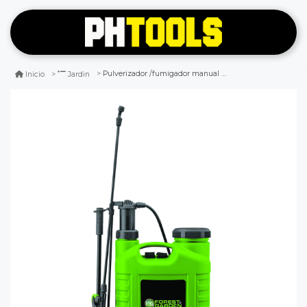
Pulverizador /fumigador manual a palanca 18lts forest and garden
Inicio
Jardin