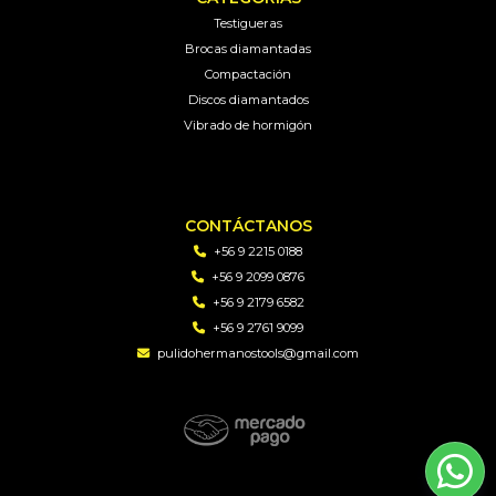
Testigueras
Brocas diamantadas
Compactación
Discos diamantados
Vibrado de hormigón
CONTÁCTANOS
+56 9 2215 0188
+56 9 2099 0876
+56 9 2179 6582
+56 9 2761 9099
pulidohermanostools@gmail.com