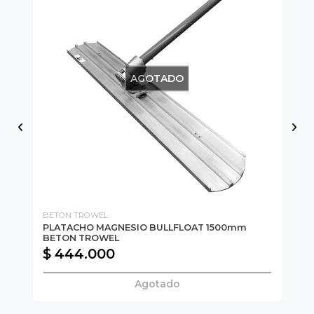
AGOTADO
BETON TROWEL
BE
PLATACHO MAGNESIO BULLFLOAT 1500mm
PL
BETON TROWEL
BE
$ 444.000
$
Agotado