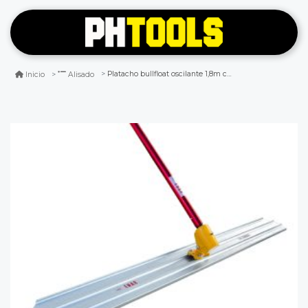
Platacho bullfloat oscilante 1,8m c/mango de 1,8m enar
Inicio
Alisado