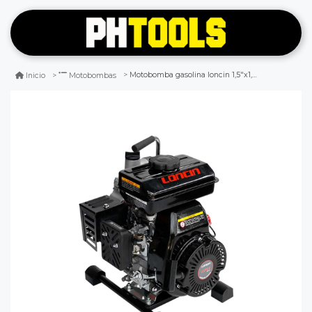
Motobomba gasolina loncin 1,5"x1,5" 120 lts /min
Inicio
Motobombas