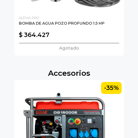
ALPHA PRO
MO
BOMBA DE AGUA POZO PROFUNDO 1.5 HP
BO
$ 364.427
$
Agotado
Accesorios
5%
-35%