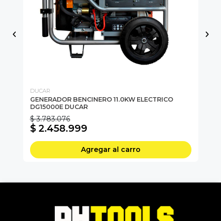
DUCAR
LO
/
GENERADOR BENCINERO 11.0KW ELECTRICO
Ge
DG15000E DUCAR
Pa
$ 3.783.076
$ 2.458.999
$
Agregar al carro