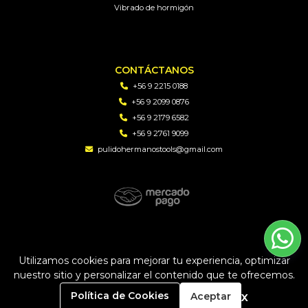
Vibrado de hormigón
CONTÁCTANOS
+56 9 2215 0188
+56 9 2099 0876
+56 9 2179 6582
+56 9 2761 9099
pulidohermanostools@gmail.com
PH TOOLS | Soluciones en perforacion diamantada y
maquinaria © 2026
Utilizamos cookies para mejorar tu experiencia, optimizar
Creado por
Bsale
nuestro sitio y personalizar el contenido que te ofrecemos.
0
x
Política de Cookies
Aceptar