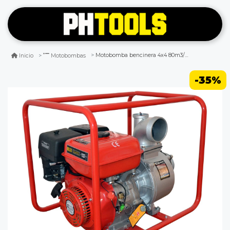
Motobomba bencinera 4x4 80m3/h manual ducar ds40
Inicio
Motobombas
-35%