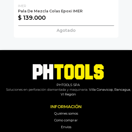
IMER
IM
Pala De Mezcla Colas Epoxi IMER
Pa
$ 139.000
$
Agotado
PHTOOLS SPA
Soluciones en perforación diamantada y maquinaria.
Villa Conavicop, Rancagua,
VI Región
INFORMACIÓN
Quiénes somos
Como comprar
Envíos