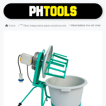
Mezcladora mix-all imer
Inicio
Otra maquinaria para construccion