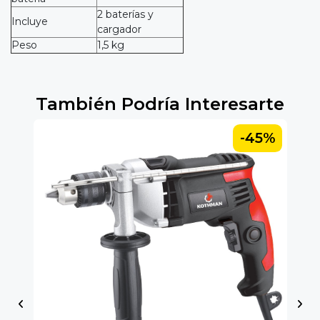
2 baterías y
Incluye
cargador
Peso
1,5 kg
También Podría Interesarte
5%
-45%