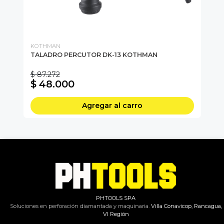
KOTHMAN
KO
TALADRO PERCUTOR DK-13 KOTHMAN
TA
21
$ 87.272
$ 
$ 48.000
$
Agregar al carro
PHTOOLS SPA
Soluciones en perforación diamantada y maquinaria.
Villa Conavicop, Rancagua,
VI Región