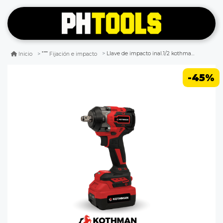
Llave de impacto inal.1/2 kothman mod. iwk 550
Inicio
Fijación e impacto
-45%