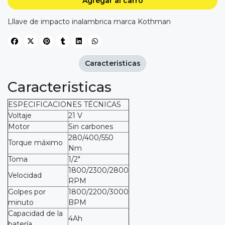
Agregar al carro
Lllave de impacto inalambrica marca Kothman
Caracteristicas
Caracteristicas
ESPECIFICACIONES TÉCNICAS
Voltaje
21 V
Motor
Sin carbones
280/400/550
Torque máximo
Nm
Toma
1/2″
1800/2300/2800
Velocidad
RPM
Golpes por
1800/2200/3000
minuto
BPM
Capacidad de la
4Ah
batería