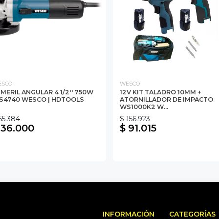
ESCO
WESCO
MERIL ANGULAR 4 1/2'' 750W
12V KIT TALADRO 10MM +
S4740 WESCO | HDTOOLS
ATORNILLADOR DE IMPACTO
WS1000K2 W...
55.384
$ 156.923
 36.000
$ 91.015
INFORMACIÓN
CATEGORÍAS