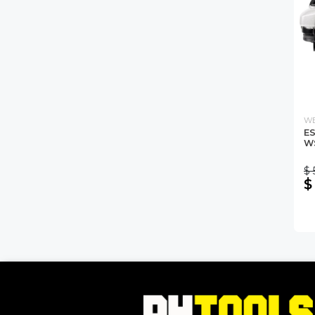
W
ES
W
$ 
$