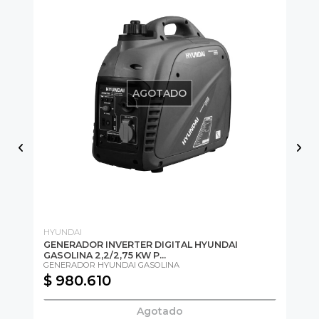
AGOTADO
HYUNDAI
HY
GENERADOR INVERTER DIGITAL HYUNDAI
GE
GASOLINA 2,2/2,75 KW P...
GA
GENERADOR HYUNDAI GASOLINA
GE
$ 980.610
$
Agotado