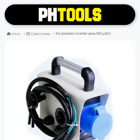
Kit paralelo inverter para 82hyd2000i/ 82hyd2750i/ 82hyd4000i - 82plkit
Inicio
Colecciones