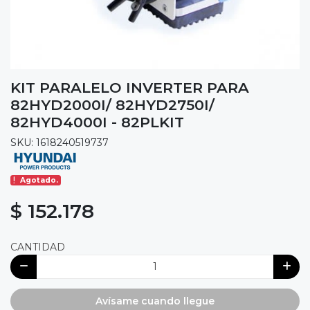
KIT PARALELO INVERTER PARA
82HYD2000I/ 82HYD2750I/
82HYD4000I - 82PLKIT
SKU: 1618240519737
Agotado.
$ 152.178
CANTIDAD
Avísame cuando llegue