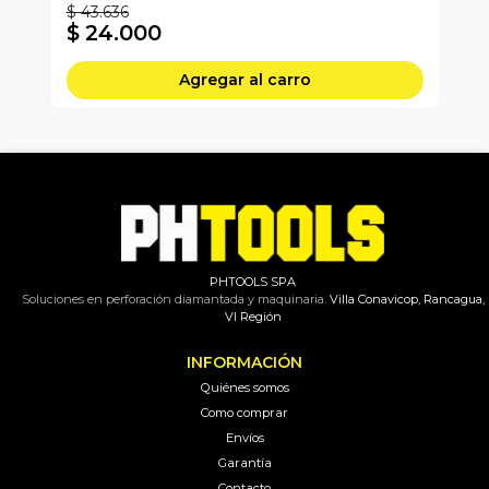
$ 43.636
$ 
$ 24.000
$
Agregar al carro
PHTOOLS SPA
Soluciones en perforación diamantada y maquinaria.
Villa Conavicop, Rancagua,
VI Región
INFORMACIÓN
Quiénes somos
Como comprar
Envíos
Garantía
Contacto