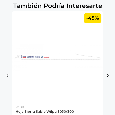
También Podría Interesarte
5%
-45%
WILPU
WI
Hoja Sierra Sable Wilpu 3050/300
Ho