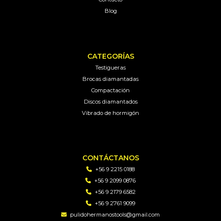
Blog
CATEGORÍAS
Testigueras
Brocas diamantadas
Compactación
Discos diamantados
Vibrado de hormigón
CONTÁCTANOS
+56 9 2215 0188
+56 9 2099 0876
+56 9 2179 6582
+56 9 2761 9099
pulidohermanostools@gmail.com