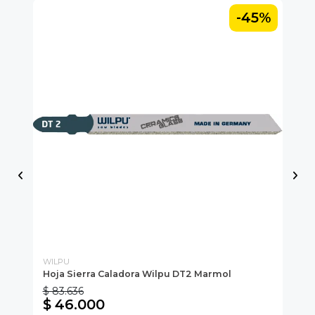
5%
-45%
WILPU
WI
Hoja Sierra Caladora Wilpu DT2 Marmol
Ho
$ 83.636
$ 
$ 46.000
$