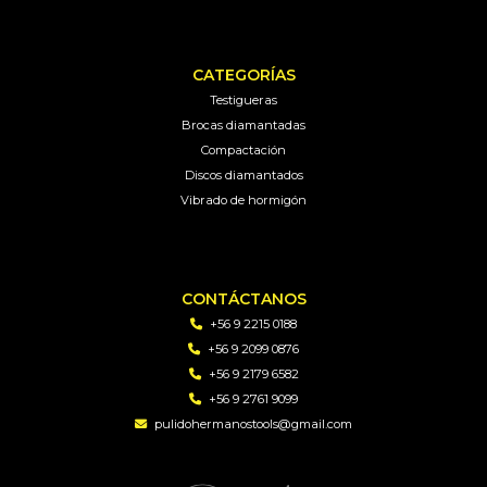
CATEGORÍAS
Testigueras
Brocas diamantadas
Compactación
Discos diamantados
Vibrado de hormigón
CONTÁCTANOS
+56 9 2215 0188
+56 9 2099 0876
+56 9 2179 6582
+56 9 2761 9099
pulidohermanostools@gmail.com