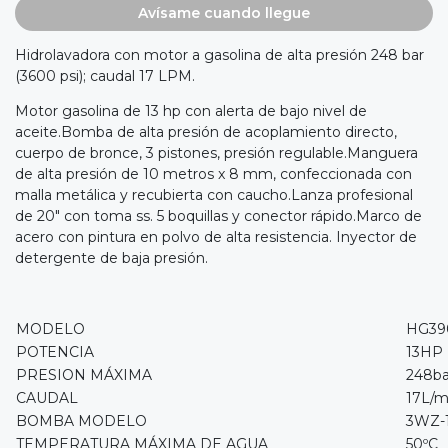
Avísame cuando llegue
Hidrolavadora con motor a gasolina de alta presión 248 bar
(3600 psi); caudal 17 LPM.
Motor gasolina de 13 hp con alerta de bajo nivel de
aceite.Bomba de alta presión de acoplamiento directo,
cuerpo de bronce, 3 pistones, presión regulable.Manguera
de alta presión de 10 metros x 8 mm, confeccionada con
malla metálica y recubierta con caucho.Lanza profesional
de 20" con toma ss. 5 boquillas y conector rápido.Marco de
acero con pintura en polvo de alta resistencia. Inyector de
detergente de baja presión.
MODELO
HG39
POTENCIA
13HP
PRESION MÁXIMA
248ba
CAUDAL
17L/m
BOMBA MODELO
3WZ-
TEMPERATURA MÁXIMA DE AGUA
50ºC