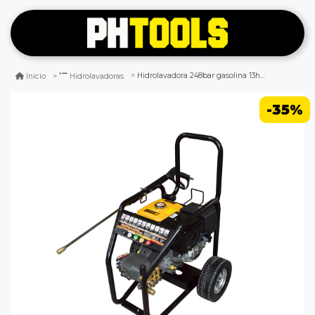
Hidrolavadora 248bar gasolina 13hp sgpw3600a sds power
Inicio
Hidrolavadoras
-35%