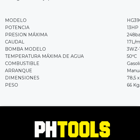
MODELO
HG39
POTENCIA
13HP
PRESION MÁXIMA
248ba
CAUDAL
17L/m
BOMBA MODELO
3WZ-
TEMPERATURA MÁXIMA DE AGUA
50ºC
COMBUSTIBLE
Gasol
ARRANQUE
Manu
DIMENSIONES
78,5 
PESO
66 Kg