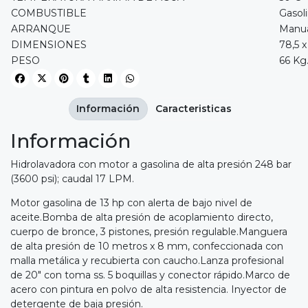
COMBUSTIBLE
Gasol
ARRANQUE
Manu
DIMENSIONES
78,5 
PESO
66 Kg
Información
Caracteristicas
Información
Hidrolavadora con motor a gasolina de alta presión 248 bar
(3600 psi); caudal 17 LPM.
Motor gasolina de 13 hp con alerta de bajo nivel de
aceite.Bomba de alta presión de acoplamiento directo,
cuerpo de bronce, 3 pistones, presión regulable.Manguera
de alta presión de 10 metros x 8 mm, confeccionada con
malla metálica y recubierta con caucho.Lanza profesional
de 20" con toma ss. 5 boquillas y conector rápido.Marco de
acero con pintura en polvo de alta resistencia. Inyector de
detergente de baja presión.