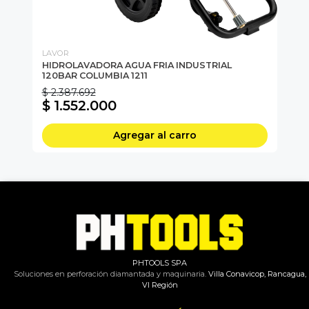
LAVOR
DU
HIDROLAVADORA AGUA FRIA INDUSTRIAL
HI
120BAR COLUMBIA 1211
30
$ 2.387.692
$ 
$ 1.552.000
$
Agregar al carro
PHTOOLS SPA
Soluciones en perforación diamantada y maquinaria.
Villa Conavicop, Rancagua,
VI Región