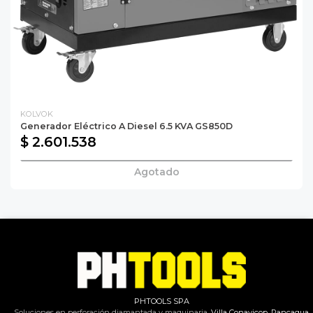
KOLVOK
Generador Eléctrico A Diesel 6.5 KVA GS850D
$ 2.601.538
Agotado
PHTOOLS SPA
Soluciones en perforación diamantada y maquinaria.
Villa Conavicop, Rancagua,