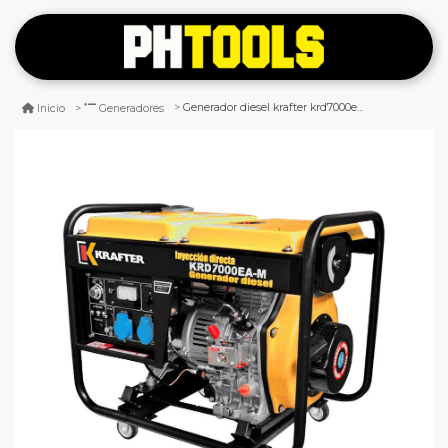
Generador diesel krafter krd7000ea-m 6kva p.eléc 220v
Inicio
Generadores