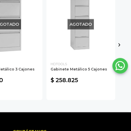
GOTADO
AGOTADO
HDTOOLS
HDT
etálico 3 Cajones
Gabinete Metálico 5 Cajones
Gab
Anc
0
$ 258.825
$ 