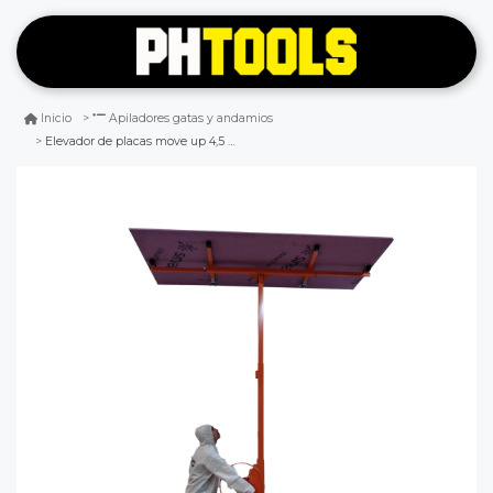
Inicio
Apiladores gatas y andamios
Elevador de placas move up 4,5 mts deper