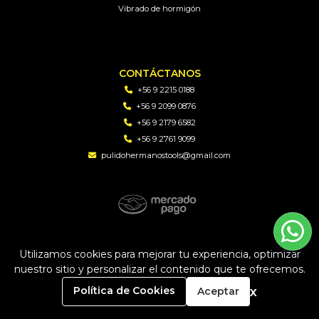
Vibrado de hormigón
CONTÁCTANOS
+56 9 2215 0188
+56 9 2099 0876
+56 9 2179 6582
+56 9 2761 9099
pulidohermanostools@gmail.com
PH TOOLS | Soluciones en perforacion diamantada y
Utilizamos cookies para mejorar tu experiencia, optimizar
maquinaria © 2026
nuestro sitio y personalizar el contenido que te ofrecemos.
Creado por
Bsale
0
x
Política de Cookies
Aceptar
Inicio
Carrito
Buscar
Menú