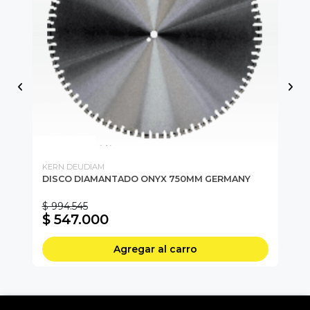
KERN DEUDIAM
KE
DISCO DIAMANTADO ONYX 750MM GERMANY
DI
$ 994.545
$ 
$ 547.000
$
Agregar al carro