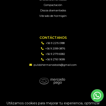
Compactación
Discos diamantados
Vibrado de hormigón
CONTÁCTANOS
+56 9 2215 0188
+56 9 2099 0876
+56 9 2179 6582
+56 9 2761 9099
pulidohermanostools@gmail.com
PH TOOLS | Soluciones en perforacion diamantada y
maquinaria © 2026
Utilizamos cookies para mejorar tu experiencia, optimizar
Creado por
Bsale