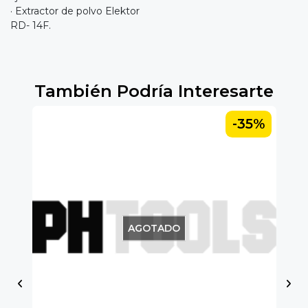
· Extractor de polvo Elektor
RD- 14F.
También Podría Interesarte
5%
-35%
AGOTADO