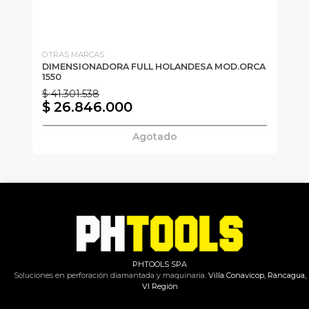
OTRAS MARCAS
OT
50
DIMENSIONADORA FULL HOLANDESA MOD.ORCA
DI
1550
$ 41.301.538
$ 
$ 26.846.000
$
Agotado
PHTOOLS SPA
Soluciones en perforación diamantada y maquinaria.
Villa Conavicop, Rancagua,
VI Región