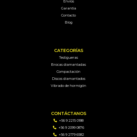
Envíos
Garantía
Contacto
Blog
CATEGORÍAS
Testigueras
Brocas diamantadas
Compactación
Discos diamantados
Vibrado de hormigón
CONTÁCTANOS
+56 9 2215 0188
+56 9 2099 0876
+56 9 2179 6582