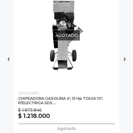
AGOTADO
SDS POWER
SD
50
CHIPEADORA GASOLINA 4'; 15 Hp TOLVA 10';
CH
P/ELECTRICA SDS ...
P
$ 1.873.846
$ 
$ 1.218.000
$
Agotado