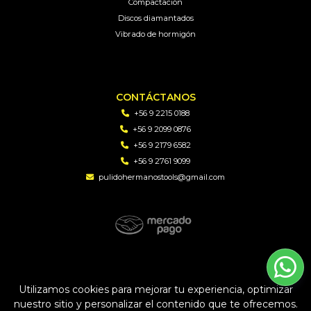
Compactación
Discos diamantados
Vibrado de hormigón
CONTÁCTANOS
+56 9 2215 0188
+56 9 2099 0876
+56 9 2179 6582
+56 9 2761 9099
pulidohermanostools@gmail.com
PH TOOLS | Soluciones en perforacion diamantada y
maquinaria © 2026
Utilizamos cookies para mejorar tu experiencia, optimizar
Creado por
Bsale
nuestro sitio y personalizar el contenido que te ofrecemos.