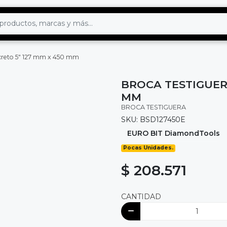
ncreto 5" 127 mm x 450 mm
BROCA TESTIGUER
MM
BROCA TESTIGUERA
SKU: BSD127450E
EURO BIT DiamondTools
Pocas Unidades.
$ 208.571
CANTIDAD