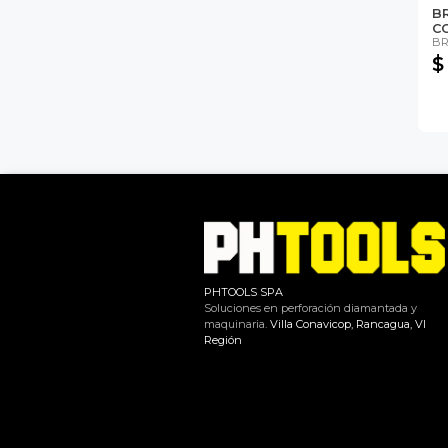
B
C
BR
$
PHTOOLS SPA
Soluciones en perforación diamantada y
maquinaria.
Villa Conavicop, Rancagua, VI
Región