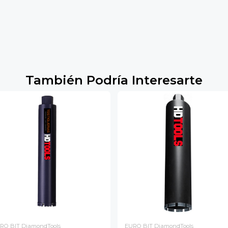
También Podría Interesarte
RO BIT DiamondTools
EURO BIT DiamondTools