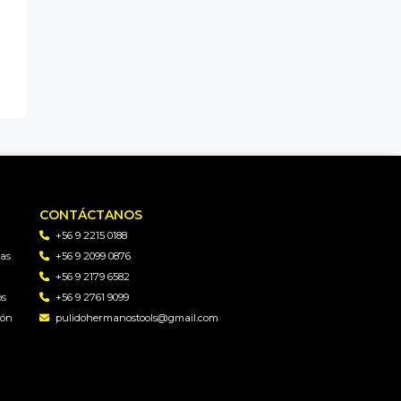
CONTÁCTANOS
+56 9 2215 0188
as
+56 9 2099 0876
+56 9 2179 6582
os
+56 9 2761 9099
gón
pulidohermanostools@gmail.com