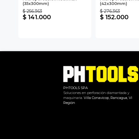
(35x300mm)
(42x300mm)
$ 256.363
$ 276.363
$ 141.000
$ 152.000
PHTOOLS SPA
Soluciones en perforación diamantada y
maquinaria.
Villa Conavicop, Rancagua, VI
Región