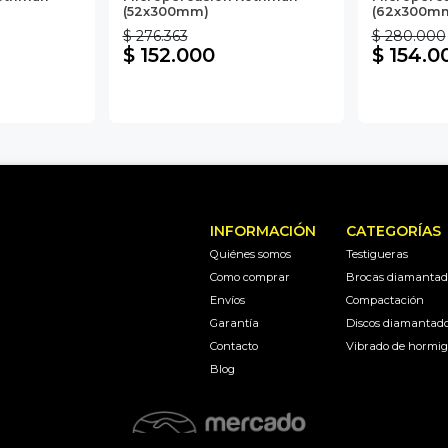
(52x300mm)
(62x300m
$ 276.363
$ 280.000
$ 152.000
$ 154.0
INFORMACIÓN
CATEGORÍAS
Quiénes somos
Testigueras
Como comprar
Brocas diamantad
Envíos
Compactación
Garantía
Discos diamantad
Contacto
Vibrado de hormi
Blog