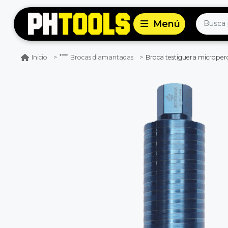
Broca testiguera microp
Inicio
Brocas diamantadas