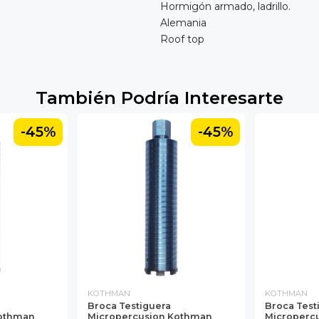
Hormigón armado, ladrillo.
Alemania
Roof top
También Podría Interesarte
-45%
-45%
KOTHMAN
KOTHMAN
Broca Testiguera
Broca Test
Kothman
Micropercusion Kothman
Microperc