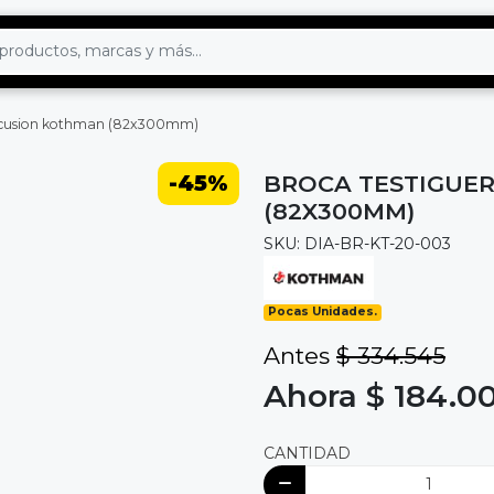
ercusion kothman (82x300mm)
-45%
BROCA TESTIGUE
(82X300MM)
SKU: DIA-BR-KT-20-003
Pocas Unidades.
Antes
$ 334.545
Ahora $ 184.0
CANTIDAD