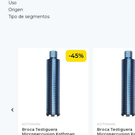
Uso
Origen
Tipo de segmentos
45%
-45%
KOTHMAN
KOTHMAN
Broca Testiguera
Broca Testiguera
Micropercusion Kothman
Micropercusion 