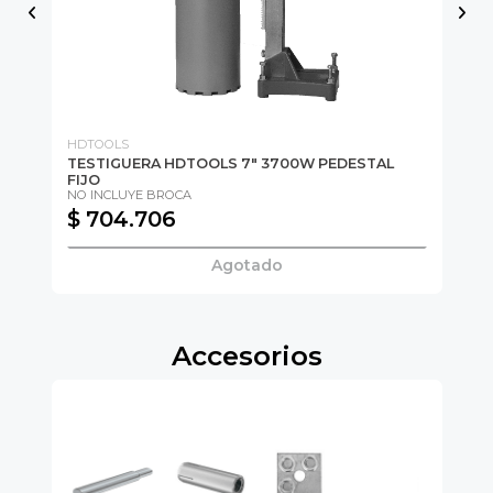
HDTOOLS
HU
TESTIGUERA HDTOOLS 7" 3700W PEDESTAL
Es
FIJO
Pa
NO INCLUYE BROCA
$ 704.706
$
Agotado
Accesorios