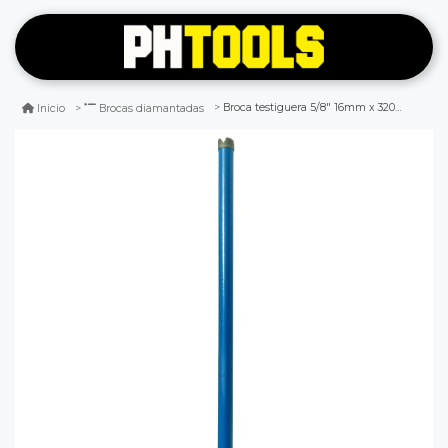
Broca testiguera 5/8" 16mm x 320mm azul toma 1/2" media gas
Inicio
Brocas diamantadas