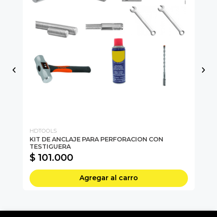
HDTOOLS
HU
KIT DE ANCLAJE PARA PERFORACION CON
Es
TESTIGUERA
Pa
$ 101.000
$
Agregar al carro