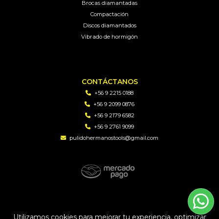
Brocas diamantadas
Compactación
Discos diamantados
Vibrado de hormigón
CONTÁCTANOS
+56 9 2215 0188
+56 9 2099 0876
+56 9 2179 6582
+56 9 2761 9099
pulidohermanostools@gmail.com
PH TOOLS | Soluciones en perforacion diamantada y
maquinaria © 2026
Utilizamos cookies para mejorar tu experiencia, optimizar