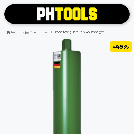
Broca testiguera 3" x 450mm germany
Inicio
Colecciones
-45%