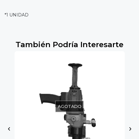
*1 UNIDAD
También Podría Interesarte
5%
AGOTADO