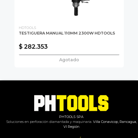
HDTOOLS
KE
Y
TESTIGUERA MANUAL 110MM 2300W HDTOOLS
BR
$ 
$ 282.353
$
Agotado
PHTOOLS SPA
Soluciones en perforación diamantada y maquinaria.
Villa Conavicop, Rancagua,
VI Región