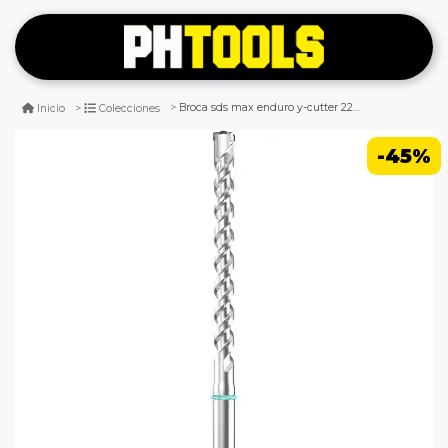
Broca sds max enduro y-cutter 22mm heller
Inicio
Colecciones
-45%