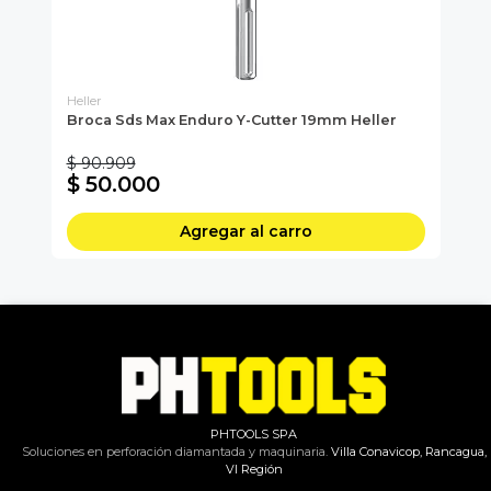
Heller
Hel
Broca Sds Max Enduro Y-Cutter 19mm Heller
Br
$ 90.909
$ 
$ 50.000
$
Agregar al carro
PHTOOLS SPA
Soluciones en perforación diamantada y maquinaria.
Villa Conavicop, Rancagua,
VI Región